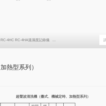
RC-4HC RC-4HA溫濕度記錄儀
多樣品平行蒸發(fā)儀多樣品平行蒸
、加熱型系列）
超聲波清洗機（臺式、機械定時、加熱型系列）