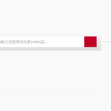
發(fā)儀
SBD-100B SBD-100D成都漏氯報警儀 漏氯報警器 漏