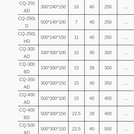
CQ-250
7
300*240*150
10
40
250
…
AD
CQ-250L
8
500*140*100
7
40
250
…
D
CQ-250L
9
500*140*150
11
40
250
…
HD
1
CQ-300
330*300*100
10
40
300
…
0
AD
CQ-300
11
330*300*150
15
28
300
…
BD
1
CQ-350
300*300*150
15
40
350
…
2
AD
1
CQ-400
500*300*100
15
40
400
…
3
AD
1
CQ-400
500*300*150
22.5
28
400
…
4
BD
1
CQ-500
500*300*150
22.5
40
500
…
5
AD