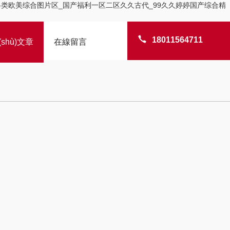
拍另类欧美综合图片区_国产福利一区二区久久古代_99久久婷婷国产综合精
18011564711
shù)文章
在線留言
、加熱型系列）