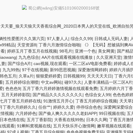
蜀公網(wǎng)安備51010602000168號
天谢天天要_狼天天狼天天香蕉综合网_2020日本男人的天堂在线_欧洲自
俩性性爱图片久久第六页
|
97人妻人人
|
综合久久99
|
日韩成人无码人妻
|
w99精品
|
天堂资源8
|
丁香六月激情综合啪啪
|
《》【无码】想被搞到爽AV应募
看看
|
婷婷玉月丁香五月在线视频
|
98毛片
|
亚洲一个色
|
美女网黄
|
国产精
gjiaowang
|
九九色综合
|
AA片在线观看视频在线播放
|
久久亚洲天堂
|
激情
人妻
|
国产综合A片
|
cao视频,现在观看
|
一区二区aV电影免费看
|
婷婷成人
|
九九99热
|
97干在线视频
|
新99思思视频
|
深爱激情网婷婷
|
婷婷六月插
韩色五月
|
久草a片
|
狠狠爱婷婷爱
|
日韩视频99
|
天天天天天日
|
丁香六月
看
|
五月婷婷综合潮喷
|
中文av网站
|
碰97久久
|
人妻丰满精品一区二区A片
爱
|
色色色9
|
五月丁香六月婷婷激情视频在线观看免费
|
五月婷婷六月丁香
|
五月天婷婷影院
|
国产精品久久久久久久久久
|
色综合女人99
|
色色色婷
七月丁香五月婷婷在线
|
91激情五月开心
|
丁香五月婷婷综合视频
|
天天草
月丁香六月婷婷久久
|
任你艹
|
婷婷久久爱
|
停停综合色色
|
深爱网深爱综合
激情视频
|
六月婷婷色
|
国产偷人爽久久久久久老妇APP
|
99日视频在线
|
五
日本色情在线
|
五月丁香影院
|
大香蕉在线99热
|
日本久久网
|
丁香五月激
在线观看
|
91蝌蚪窝视频在线
|
五月天快乐开心激情网
|
嫩草视频在线观看
|
婷婷
|
97成人视频
|
丁香五月综合狠狠
|
色色色视频免费无码
|
亚洲爆乳无码