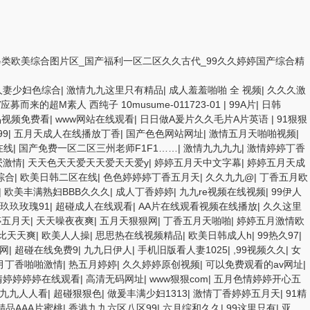
拍另类欧美综合图片区_国产福利一区二区久久古代_99久久婷婷国产综合精
人妻少妇色综合
|
激情九九这里只有精品
|
成人羞羞啪啪 全 视频
|
久久久激
而来的超M素人 西纯子 10musume-011723-01
|
99A片
|
日韩
品视频免费看
|
www网站在线观看
|
日日做A爰片久久毛片A片英语
|
91狠狠
99
|
五月天成人在线播放丁香
|
国产色色网站网址
|
激情五月天啪啪视频
|
在线
|
国产免费一区二区三州老师F1F1……
|
激情九九九九
|
激情婷婷丁香
屄激情
|
天天色天天爱天天爱天天爱y
|
婷婷五月天中文字幕
|
婷婷五月天成
综合
|
欧美日韩二区在线
|
色色婷婷婷丁香五月天
|
久久九九@
|
丁香五月欧
|
欧美丰满熟妇BBB久久久
|
成人丁香婷婷
|
九九re视频在线视频
|
99伊人
玖玖玫瑰91
|
超碰成人在线观看
|
AA片在线观看视频在线播放
|
久久这里
婷五月天
|
天天噪夜夜爽
|
五月天狠狠网
|
丁香五月天啪啪
|
婷婷五月激情欧
比天天爽
|
欧美人人操
|
思思热在线视频精品
|
欧美日韩成人h
|
99热久97
|
网
|
超碰在线免费9
|
九九日伊人
|
手机旧版看人妻1025
|
,99视频久久
|
女
月丁香啪啪激情
|
热五月婷婷
|
久久婷婷原创视频
|
可以免费观看的av网址
|
情婷婷婷婷在线观看
|
高清无码网址
|
www狠狠com
|
五月色情婷婷开心五
九九人人看
|
超碰狠狠色
|
做爰丰满少妇1313
|
激情丁香婷婷五月天
|
91精
精品AAA片蜜桃
|
香港九九六区八区99
|
六月综和久久
|
99这里只有
|
亚