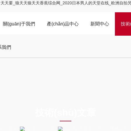
天谢天天要_狼天天狼天天香蕉综合网_2020日本男人的天堂在线_欧洲自
關(guān)于我們
產(chǎn)品中心
新聞中心
技術(
)系我們
ARTICLES
技術(shù)文章
置：
首頁
技術(shù)文章
超聲波清洗機（臺式、機械定時