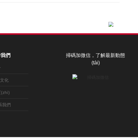
)于我們
掃碼加微信，了解最新動態
(tài)
介
)文化
zhì)
n)系我們