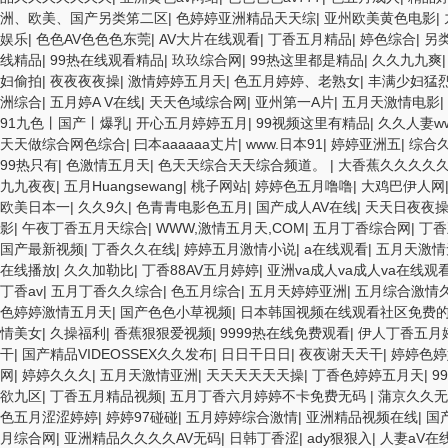
洲、欧美、国产另类笫二区
|
色婷婷亚洲精品天天综
|
亚州欧美黄色电影
|
娱乐
|
色色AV色色色东莞
|
AV大片在线观看
|
丁香五月精品
|
婷色综合
|
另
线精品
|
99热在线观看精品
|
玖玖综合网
|
99热这里都是精品
|
久久九九爽
妇偷拍
|
夜夜夜夜操
|
激情婷婷五月天
|
色五月婷婷、老熟女
|
丰满少妇猛
洲综合
|
五月婷A V在线
|
天天色域综合网
|
亚州第一A片
|
五月天激情电影
|
91九色丨国产丨爆乳
|
开心五月婷婷五月
|
99视频这里有精品
|
久久人妻w
天天做综合网色综合
|
曰本aaaaaa丈片
|
www.日本91
|
婷婷亚洲五
|
综合
99热只有
|
色激情五月天
|
色天天综合天天综合频道。
|
大香蕉久久久久
九九夜夜
|
五月Huangsewang
|
桃子网站
|
婷婷色五月噜噜
|
大鸡巴伊人网
欧美日本一
|
久久9久
|
色青青电影色五月
|
国产成人AV在线
|
天天日夜夜
影
|
午夜丁香五月天综合
|
WWW,激情五月天,COM
|
五月丁香综合网
|
丁香
国产最新视频
|
丁香久久在线
|
婷婷五月激情小说
|
a在线观看
|
五月天激情
在线播放
|
久久加勒比
|
丁香88AV五月婷婷
|
亚洲va成人va成人va在线观
丁香av
|
五月丁香久久综合
|
色五月综合
|
五月天婷婷亚洲
|
五月综合激情
色婷婷激情五月天
|
国产色色小草视频
|
日本韩国视频在线观看社区免费的
情美女
|
久操福利
|
香蕉狠狠爱视频
|
9999热在线免费观看
|
伊人丁香五月
干
|
国产精品VIDEOSSEX久久发布
|
日日干日日
|
夜夜谢天天干
|
婷婷色婷
网
|
婷婷久久久
|
五月天激情亚洲
|
天天天天天天操
|
丁香色婷婷五月天
|
9
欲九区
|
丁香五月精品视频
|
五月丁香六月婷婷不卡免费无码
|
蒲京久久无
色五月涩涩婷婷
|
婷婷97碰碰
|
五月婷婷综合激情
|
亚洲精品视频在线
|
国
月综合网
|
亚洲精品久久久久AV无码
|
日韩丁香涩
|
ady狠狠入
|
人妻aV在