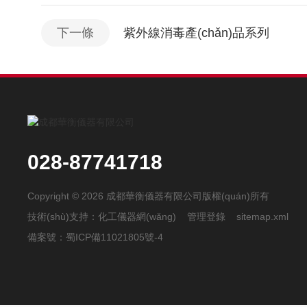
下一條
紫外線消毒產(chǎn)品系列
028-87741718
Copyright © 2026 成都華衡儀器有限公司版權(quán)所有
技術(shù)支持：
化工儀器網(wǎng)
管理登錄
sitemap.xml
備案號：
蜀ICP備11021805號-4