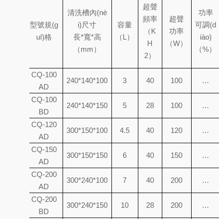
超聲
清洗槽內(nè
功率
頻率
超聲
序
型號規(g
i)尺寸
容量
可調(d
（K
功率
號
uī)格
長
*
寬
*
高
（L）
iào)
H
（W）
（mm）
（%）
2）
CQ-100
1
240*140*100
3
40
100
…
AD
CQ-100
2
240*140*150
5
28
100
…
BD
CQ-120
3
300*150*100
4.5
40
120
…
AD
CQ-150
4
300*150*150
6
40
150
…
AD
CQ-200
5
300*240*100
7
40
200
…
AD
CQ-200
6
300*240*150
10
28
200
…
BD