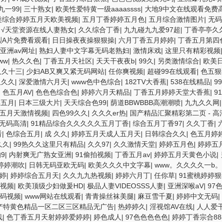
九一99
|
三十熟女
|
欧美性爱特黄一级aaaassss
|
大地9中文在线观看免费
类综合婷婷五月天欧美视频
|
五月丁香婷婷五月色
|
五月综合激情图片
|
无码
|
√天堂资源在线人妻熟女
|
久久综合丁香
|
九九碰九九爱97超
|
丁香亭亭久
烈A片免费看观看
|
日日操夜夜操狠狠操
|
六月丁香五月婷婷
|
丁香五月第四色
亚洲av网址
|
熟妇人妻中文字幕无码老熟妇
|
激情床戏
|
这里只有精彩视频
ww
|
热久久色
|
丁香五月天社区
|
天天干夜夜b
|
99久
|
另类激情综合
|
欧美
久久十三
|
少妇AB又爽又紧无码网站
|
任你爽视频
|
超碰99在线观看
|
色五狠
久久久
|
深爱激情六月天
|
www色中色综合
|
182TV大香蕉
|
538在线精品
|
9
|
色五月AV
|
色色色综合色
|
婷婷六月天精品
|
丁香五月婷婷天堂大香蕉
|
9
操五月
|
日本三级大片
|
天天综合色99
|
荫道BBWBBB高潮潮喷
|
九九久久网
五月天激情视频
|
四色99久久
|
久久久er热
|
国产精品汇聚精彩第二页 - 高
无码高清
|
91精品综合久久久久久五月丁香
|
综合五月丁香97
|
久久丁香
|
看
|
色综合五月
|
成 久久
|
婷婷五月天成人五月天
|
日韩综合久久
|
色五月婷
久久
|
99热久久这里只有精品
|
久久97
|
久久激情天堂
|
婷婷五月色
|
婷婷五
9
|
内射爽无广熟女亚洲
|
91偷拍视频
|
丁香五月av
|
婷婷五月天黄色小说
|
婷婷潮吹
|
日韩无码亚欧无码
|
欧美久久久中文字幕
|
www。久久久久一b。
婷
|
婷婷综合五月天
|
久久九九热视频
|
婷婷六月丁
|
任你草
|
91蜜桃婷婷
9视频
|
欧美顶级少妇做爰HD
|
极品人妻VIDEOSSS人妻
|
亚洲深喉aV
|
97
码视频
|
www网站在线观看
|
青青操丝袜美腿
|
麻豆雪千夏
|
婷婷中文无码
|
产特黄色精品一区二区三区精品无广告
|
热婷婷久
|
淫视馆AV在线
|
人人爱
线
|
色丁香五月天射婷婷爱婷婷
|
婷色成人
|
97色色色色色
|
婷婷丁香宗合88