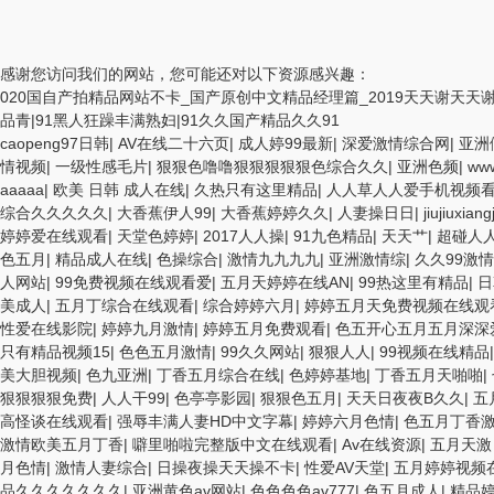
感谢您访问我们的网站，您可能还对以下资源感兴趣：
020国自产拍精品网站不卡_国产原创中文精品经理篇_2019天天谢天
品青|91黑人狂躁丰满熟妇|91久久国产精品久久91
caopeng97日韩
|
AV在线二十六页
|
成人婷99最新
|
深爱激情综合网
|
亚洲
情视频
|
一级性感毛片
|
狠狠色噜噜狠狠狠狠狠色综合久久
|
亚洲色频
|
ww
aaaaa
|
欧美 日韩 成人在线
|
久热只有这里精品
|
人人草人人爱手机视频
综合久久久久久
|
大香蕉伊人99
|
大香蕉婷婷久久
|
人妻操日日
|
jiujiuxian
婷婷爱在线观看
|
天堂色婷婷
|
2017人人操
|
91九色精品
|
天天艹
|
超碰人
色五月
|
精品成人在线
|
色操综合
|
激情九九九九
|
亚洲激情综
|
久久99激情
人网站
|
99免费视频在线观看爱
|
五月天婷婷在线AN
|
99热这里有精品
|
日
美成人
|
五月丁综合在线观看
|
综合婷婷六月
|
婷婷五月天免费视频在线观
性爱在线影院
|
婷婷九月激情
|
婷婷五月免费观看
|
色五开心五月五月深深
只有精品视频15
|
色色五月激情
|
99久久网站
|
狠狠人人
|
99视频在线精品
美大胆视频
|
色九亚洲
|
丁香五月综合在线
|
色婷婷基地
|
丁香五月天啪啪
|
狠狠狠狠免费
|
人人干99
|
色亭亭影园
|
狠狠色五月
|
天天日夜夜B久久
|
五
高怪谈在线观看
|
强辱丰满人妻HD中文字幕
|
婷婷六月色情
|
色五月丁香
激情欧美五月丁香
|
噼里啪啦完整版中文在线观看
|
Av在线资源
|
五月天激
月色情
|
激情人妻综合
|
日操夜操天天操不卡
|
性爱AV天堂
|
五月婷婷视频
品久久久久久久久
|
亚洲黄色av网站
|
色色色色av777
|
色五月成人
|
精品