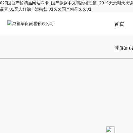
020国自产拍精品网站不卡_国产原创中文精品经理篇_2019天天谢天
品青|91黑人狂躁丰满熟妇|91久久国产精品久久91
首頁
聯(lián
當前位