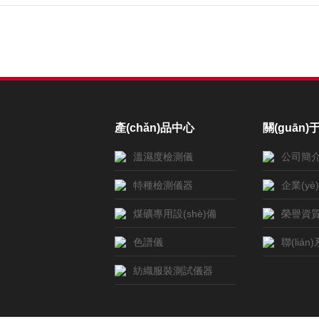
產(chǎn)品中心
關(guān
溫濕度檢測儀
公司簡
特種檢測儀器
企業(yè
煤礦專用設(shè)備
榮譽資質(
色譜儀
聯(liá
紡織服裝測試儀器