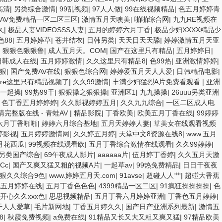
高清
|
另类综合激情
|
99乱视频
|
97人人做
|
99在线视频精品
|
色五月婷婷青
AV免费精品一区二区三区
|
激情五月天噢美
|
啪啪综合网
|
九九RE视频在
久
|
极品人妻VIDEOSSS人妻
|
五月的婷婷六月丁香
|
极品少妇XXXX精品少
88
|
五月婷婷草
|
苍井结衣
|
日韩另类
|
天天日天天舔
|
婷婷激情五月天亚
|
狠狠色狠狠鲁
|
成人五月天。COM
|
国产在这里只有精品
|
五月婷婷日
|
日韩成人在线
|
五月婷婷激情
|
久久这里只有精品8
|
色99热
|
亚洲激情婷婷
|
狠
|
国产免费AV在线
|
狠狠色综合网
|
婷婷爱五月天人人爱
|
日韩精品电影
|
9re这里只有精品视频了
|
久久99激情
|
丰满少妇猛烈A片免费看观看
|
亚洲
1一起操
|
99热99干
|
狠狠操之狠狠操
|
亚洲区1
|
九九操操
|
26uuu另类亚洲
|
色丁香五月婷婷婷
|
久久影视婷婷五月
|
久久九九综合
|
一区二区成人电
清完整版在线 - 青蛙AV
|
精品影院
|
丁香欧美
|
欧美五月丁香在线
|
99婷婷
六月丁香啪啪
|
婷婷六月综合基地
|
五月天婷婷人妻
|
草美女在线观看视频
婷影视
|
五月婷婷激情网
|
久久婷五月婷
|
天堂中文8资源在线8
|
www.五月
月花西瓜
|
99视频在线观看欧
|
五月丁香综合激情在线观看
|
久久99婷婷
|
另类国产综合
|
69午夜成人影片
|
aaaaaa片
|
伍月婷丁香婷
|
久久五月天激
Cc
|
国产又爽又猛又粗的视频A片
|
一起草av
|
99热免费精品
|
日日干夜夜
狠狠久久综合9色
|
www.婷婷五月天.com
|
91avse
|
超碰人人艹
|
超碰大香蕉
色五月婷婷在线
|
五月丁香色色色
|
4399精品一区二区
|
91疯狂操操操操
|
色
开心久久xxx色
|
思思视频精品
|
五月丁香六月婷婷亚洲
|
丁香色五月婷婷
|
干人人爱草
|
毛片新网地
|
丁香五月婷久久
|
国产日产亚洲系列最新
|
激情五
8
|
秋霞免费视频
|
a免费在线
|
91精品又长又大又粗又爽又猛
|
97精品欧美